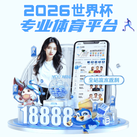
立即注册
协议目录
1. 接受条款
2. 账户规则
3. 服务内容
4. 用户行为
5. 知识产权
6. 服务终止
7. 免责声明
8. 法律适用
9. 联系我们