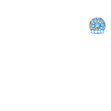
数据合规卓越平台
平台顺利通过 GDPR 与 ISO 多项认证，建立技术安全新标
准。