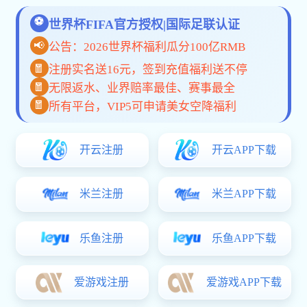
用户协议
1. 接受条款
用户在注册、登录或使用kok网页版登录界面平台服务时，即表
示已阅读、理解并同意遵守本协议所有内容。
2. 账户规则
用户须提供真实有效资料注册账户，并对账户操作行为负责，包
括浏览、互动及数据使用。
3. 服务内容
平台提供kok网页版登入界面-kok(中国)相关内容服务，包括赛
事动态、数据查询、图文资讯等，服务范围会随平台更新适时调
整。