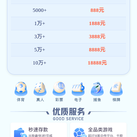
平台不对因网络问题、第三方系统故障等引发的内容偏差或使用
后果承担责任。
8. 法律适用
本协议适用中华人民共和国法律，争议将提交至平台所在地法院
依法处理。
9. 联系我们
如有任何疑问或建议，请联系邮箱：support@sonshinai.com。
荣誉与成就
kok网页版登录界面 在多个国际赛事科技平台评比中脱颖而