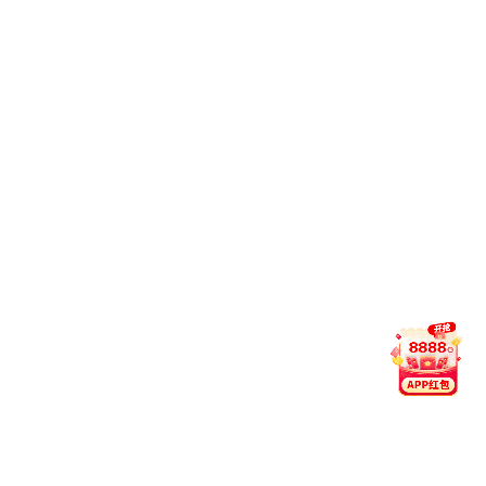
用户满意度大奖
kok网页版登入界面-kok(中国) 用户活跃度与续访率连续三年
领先，综合评分稳定保持高位。
kok网页版登录界面 · 版本更新历史归
档
我们记录每次进步，只为更稳定的赛事观看与数据服务。
2025 年