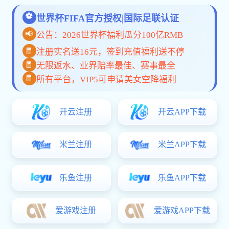
首页
/
体育新闻
/ 正文