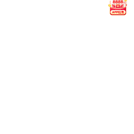
期，他依然是一位极具威胁性的选手，让人不得不佩
服其坚韧不拔以及持续进取之心。
4、深刻理解比赛本质
最后，蒂姆·邓肯对篮球本质有着深刻理解，这也是米
勒选择他的原因之一。篮球不仅仅是一项竞技运动，
更是一门艺术，而邓金恰恰体现出了这种艺术感。他
善于读懂比赛，根据场上的变化调整自己的位置和战
术，从而最大化发挥自身优势。
同时，他对于战术运行有着独到见解，无论是在挡拆
配合还是快攻反击中，都能迅速找到最佳切入点，为
球队创造空间。此外，他也鼓励队友之间相互沟通与
交流，以确保每个成员都明白彼此角色的重要性。这
种高度协同作战理念促成了马刺队长期以来稳健表