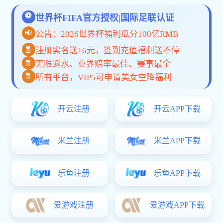
首页
/
体育新闻
/ 正文