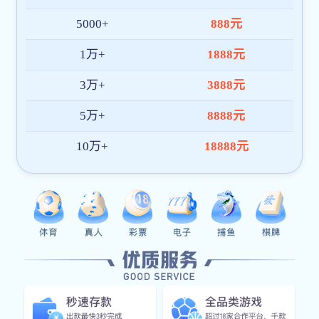
到，在这些强队之间的竞争将会非常激烈，每一场比
赛都可能决定最终的胜负。因此，球迷们可以期待一
场精彩绝伦的足球盛宴。
1、法国队的实力与优势
作为卫冕冠军，法国队无疑是本届世界杯最受关注的
热门球队之一。自从2018年夺冠以来，他们一直保持
着高水平的竞技状态。通过大量年轻天才球员的涌
现，比如姆巴佩和登贝莱，法国队展现出了强大的进
攻能力和灵活性。
此外，法国队在防守端同样不容小觑。拥有如瓦拉内
和金彭贝这样的顶级后卫，配合门将洛里斯，他们形
成了一道坚固的防线。这种攻守兼备的特点，使得法
国队在面对任何对手时都有足够的信心。