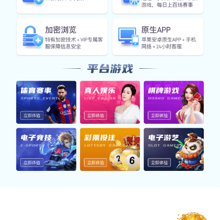
梅西特别提到，法国队教练德尚对于战术安排极为精
准，包括阵型调整及临场应变等，都体现了其丰富的
执教经验。这让他相信，如果能够保持稳定发挥，法
国队将在本届世界杯上走得更远。
2、西班牙队持续进步
西班牙国家队近年来经历了重建，但他们逐渐找到了
自己的节奏。在新一代球员如佩德里和加维等人的带
领下，这支球队重新焕发活力。梅西认为，这种年轻
化战略使得西班牙队不仅拥有技术细腻且战斗精神旺
盛的新生力量，还能通过快速传控来压制对手。
与此同时，西班牙队以往被诟病的不够稳健的问题似
乎已经得到改善。他们在最近的一些国际比赛中展现