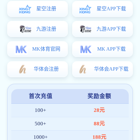
2026-06-13 23:56
76 次阅读
梅西谈世界杯热门球队法西巴德英与葡萄
牙竞争力十足
在即将到来的世界杯赛季中，阿根廷足球巨星梅西对
热门球队进行了深入分析，尤其强调了法国、西班
牙、巴西、英国和葡萄牙这几支球队的竞争力。他认
为，这些球队不仅在实力上具备强大的优势，而且在
战术和团队配合方面也都表现得相当出色。梅西指
出，这些球队在世界杯历史上的辉煌成就以及近期的
表现使他们成为夺冠的有力争夺者。此外，梅西还提