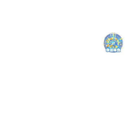
与此同时，唐斯在篮板争夺方面也毫不示弱，他频繁
抢下前场篮板，为球队创造二次进攻机会。他不仅仅
是一个得分手，更是全队进攻运转的重要枢纽。他用
实际行动证明了自己作为全明星球员应有的水准。
他的领导能力也体现在场上，无论是鼓励队友还是指
挥战术，都为球队注入了更多士气。随着比赛深入，
唐斯愈发显示出自己的成熟与稳重，使得球队始终保
持竞争力，这也是他成为主力的重要原因之一。
3、米罗防守视觉效果分析
在这场比赛中，米罗无疑成为了一颗耀眼的新星，其
防守端表现给观众留下深刻印象。米罗以其敏捷性和
出色预判能力，在多个回合中成功限制住对方主要得
分手，让敌方无法轻松完成攻击。他总能及时封堵住